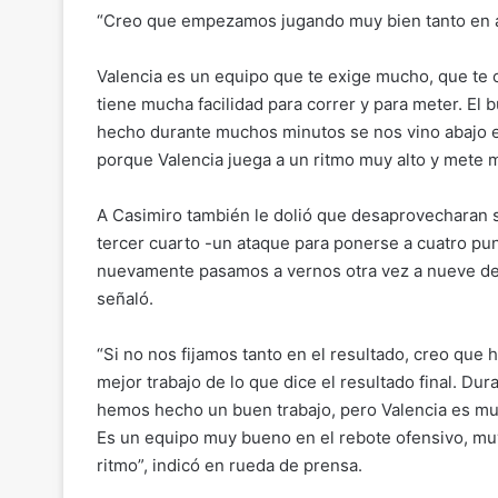
o
m
a
h
el
o
“Creo que empezamos jugando muy bien tanto en 
p
ai
c
at
e
m
y
l
e
s
gr
p
Valencia es un equipo que te exige mucho, que te c
Li
b
A
a
ar
tiene mucha facilidad para correr y para meter. El
hecho durante muchos minutos se nos vino abajo 
n
o
p
m
tir
porque Valencia juega a un ritmo muy alto y mete m
k
o
p
k
A Casimiro también le dolió que desaprovecharan s
tercer cuarto -un ataque para ponerse a cuatro pu
nuevamente pasamos a vernos otra vez a nueve des
señaló.
“Si no nos fijamos tanto en el resultado, creo qu
mejor trabajo de lo que dice el resultado final. D
hemos hecho un buen trabajo, pero Valencia es mu
Es un equipo muy bueno en el rebote ofensivo, muy
ritmo”, indicó en rueda de prensa.