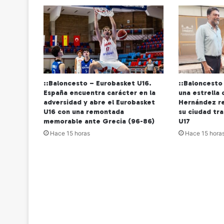
::Baloncesto – Eurobasket U16.
::Baloncesto 
España encuentra carácter en la
una estrella 
adversidad y abre el Eurobasket
Hernández re
U16 con una remontada
su ciudad tra
memorable ante Grecia (96-86)
U17
Hace 15 horas
Hace 15 hora