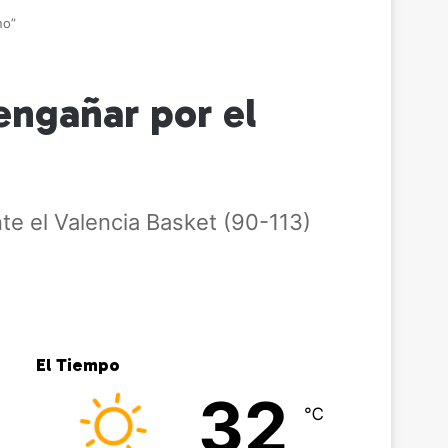
no”
engañar por el
te el Valencia Basket (90-113)
El Tiempo
32
℃