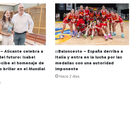
– Alicante celebra a
::Baloncesto – España derriba a
del futuro: Isabel
Italia y entra en la lucha por las
cibe el homenaje de
medallas con una autoridad
s brillar en el Mundial
imponente
Hace 2 días
s