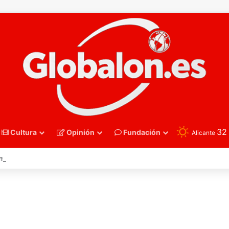
3
Cultura
Opinión
Fundación
Alicante
nmano – Alemania frena el sueño de los Hispanos Juveniles, que luchar