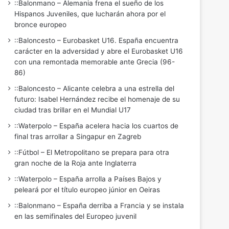
::Balonmano – Alemania frena el sueño de los
Hispanos Juveniles, que lucharán ahora por el
bronce europeo
::Baloncesto – Eurobasket U16. España encuentra
carácter en la adversidad y abre el Eurobasket U16
con una remontada memorable ante Grecia (96-
86)
::Baloncesto – Alicante celebra a una estrella del
futuro: Isabel Hernández recibe el homenaje de su
ciudad tras brillar en el Mundial U17
::Waterpolo – España acelera hacia los cuartos de
final tras arrollar a Singapur en Zagreb
::Fútbol – El Metropolitano se prepara para otra
gran noche de la Roja ante Inglaterra
::Waterpolo – España arrolla a Países Bajos y
peleará por el título europeo júnior en Oeiras
::Balonmano – España derriba a Francia y se instala
en las semifinales del Europeo juvenil