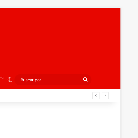
℃
2
Switch skin
Buscar
por
án ahora por el bronce europeo