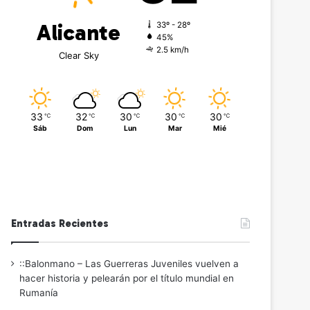
Alicante
33º - 28º
45%
2.5 km/h
Clear Sky
33
32
30
30
30
℃
℃
℃
℃
℃
Sáb
Dom
Lun
Mar
Mié
Entradas Recientes
::Balonmano – Las Guerreras Juveniles vuelven a
hacer historia y pelearán por el título mundial en
Rumanía