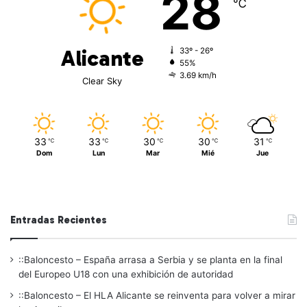
28
℃
Alicante
33º - 26º
55%
3.69 km/h
Clear Sky
33
33
30
30
31
℃
℃
℃
℃
℃
Dom
Lun
Mar
Mié
Jue
Entradas Recientes
::Baloncesto – España arrasa a Serbia y se planta en la final
del Europeo U18 con una exhibición de autoridad
::Baloncesto – El HLA Alicante se reinventa para volver a mirar