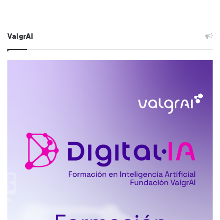
ValgrAI