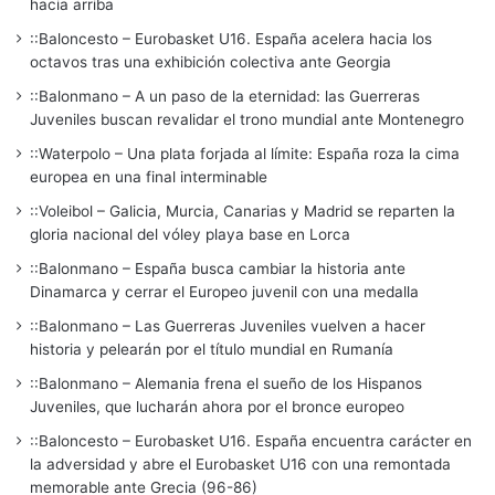
hacia arriba
::Baloncesto – Eurobasket U16. España acelera hacia los
octavos tras una exhibición colectiva ante Georgia
::Balonmano – A un paso de la eternidad: las Guerreras
Juveniles buscan revalidar el trono mundial ante Montenegro
::Waterpolo – Una plata forjada al límite: España roza la cima
europea en una final interminable
::Voleibol – Galicia, Murcia, Canarias y Madrid se reparten la
gloria nacional del vóley playa base en Lorca
::Balonmano – España busca cambiar la historia ante
Dinamarca y cerrar el Europeo juvenil con una medalla
::Balonmano – Las Guerreras Juveniles vuelven a hacer
historia y pelearán por el título mundial en Rumanía
::Balonmano – Alemania frena el sueño de los Hispanos
Juveniles, que lucharán ahora por el bronce europeo
::Baloncesto – Eurobasket U16. España encuentra carácter en
la adversidad y abre el Eurobasket U16 con una remontada
memorable ante Grecia (96-86)