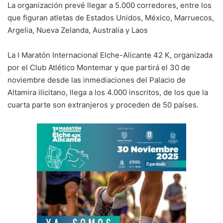
La organización prevé llegar a 5.000 corredores, entre los
p
ai
c
at
e
m
que figuran atletas de Estados Unidos, México, Marruecos,
y
l
e
s
gr
p
Argelia, Nueva Zelanda, Australia y Laos
Li
b
A
a
ar
La I Maratón Internacional Elche-Alicante 42 K, organizada
n
o
p
m
tir
por el Club Atlético Montemar y que partirá el 30 de
k
o
p
noviembre desde las inmediaciones del Palacio de
k
Altamira ilicitano, llega a los 4.000 inscritos, de los que la
cuarta parte son extranjeros y proceden de 50 países.