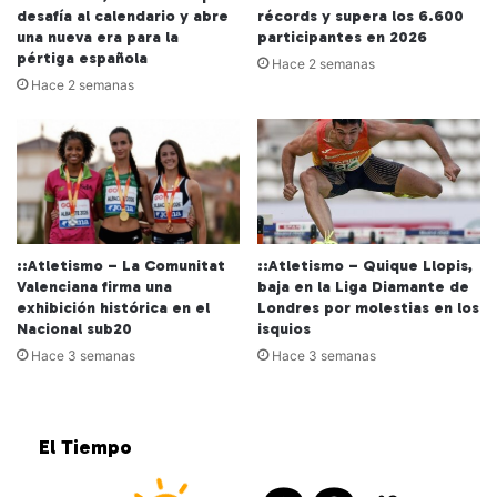
desafía al calendario y abre
récords y supera los 6.600
una nueva era para la
participantes en 2026
pértiga española
Hace 2 semanas
Hace 2 semanas
::Atletismo – La Comunitat
::Atletismo – Quique Llopis,
Valenciana firma una
baja en la Liga Diamante de
exhibición histórica en el
Londres por molestias en los
Nacional sub20
isquios
Hace 3 semanas
Hace 3 semanas
El Tiempo