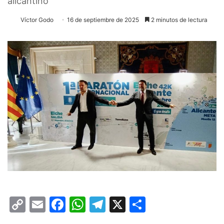
alicantino
Víctor Godo
16 de septiembre de 2025
2 minutos de lectura
C
E
F
W
T
X
C
o
m
a
h
el
o