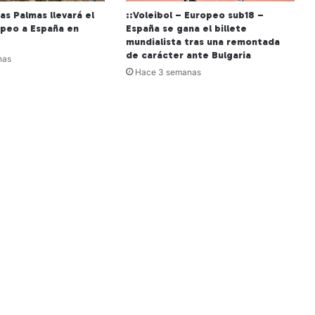
Las Palmas llevará el
::Voleibol – Europeo sub18 –
opeo a España en
España se gana el billete
mundialista tras una remontada
de carácter ante Bulgaria
nas
Hace 3 semanas