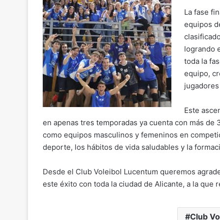
Li
b
A
a
ar
n
o
p
m
tir
La fase fi
equipos d
k
o
p
clasificad
k
logrando 
toda la fa
equipo, c
jugadores 
Este ascen
en apenas tres temporadas ya cuenta con más de 30
como equipos masculinos y femeninos en competició
deporte, los hábitos de vida saludables y la formaci
Desde el Club Voleibol Lucentum queremos agradecer
este éxito con toda la ciudad de Alicante, a la que
Club Vo