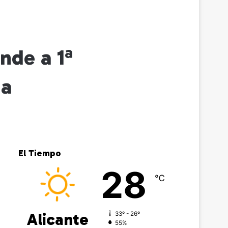
nde a 1ª
da
El Tiempo
28
℃
Alicante
33º - 26º
55%