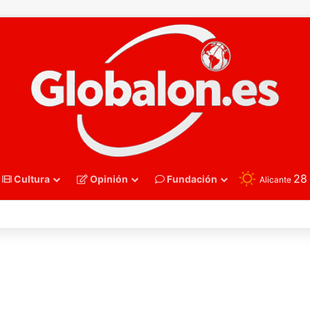
2
Cultura
Opinión
Fundación
Alicante
oncesto – Eurobasket U16. España acelera hacia los octavos tras una exh