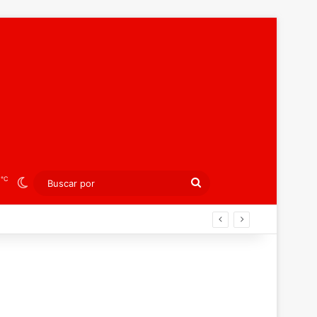
℃
8
Switch skin
Buscar
por
ibición colectiva ante Georgia