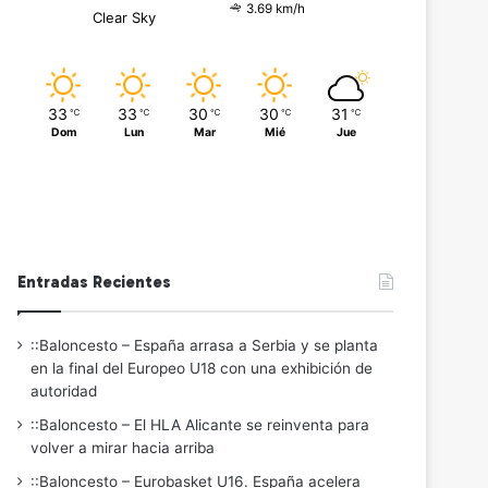
3.69 km/h
Clear Sky
33
33
30
30
31
℃
℃
℃
℃
℃
Dom
Lun
Mar
Mié
Jue
Entradas Recientes
::Baloncesto – España arrasa a Serbia y se planta
en la final del Europeo U18 con una exhibición de
autoridad
::Baloncesto – El HLA Alicante se reinventa para
volver a mirar hacia arriba
::Baloncesto – Eurobasket U16. España acelera