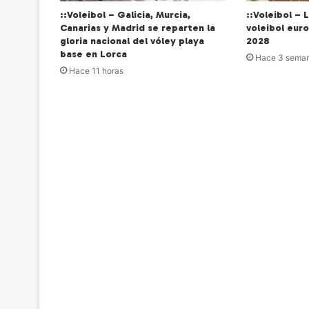
::Voleibol – Galicia, Murcia,
::Voleibol – 
Canarias y Madrid se reparten la
voleibol eur
gloria nacional del vóley playa
2028
base en Lorca
Hace 3 sema
Hace 11 horas