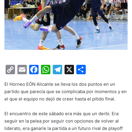
C
E
F
W
T
X
C
o
m
a
h
el
o
El Horneo EÓN Alicante se lleva los dos puntos en un
p
ai
c
at
e
m
partido que parecía que se complicaba por momentos y en
y
l
e
s
gr
p
el que el equipo no dejó de creer hasta el pitido final.
Li
b
A
a
ar
El encuentro de este sábado era más que un derbi. Era
n
o
p
m
tir
seguir en la pelea por seguir con opciones de volver al
k
o
p
liderato, era ganarle la partida a un futuro rival de playoff