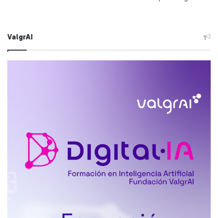
ValgrAI