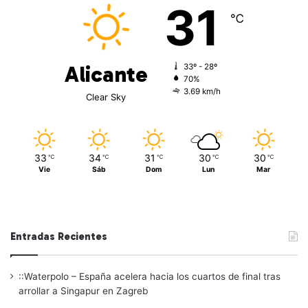
31
℃
Alicante
33º - 28º
70%
3.69 km/h
Clear Sky
33
34
31
30
30
℃
℃
℃
℃
℃
Vie
Sáb
Dom
Lun
Mar
Entradas Recientes
::Waterpolo – España acelera hacia los cuartos de final tras
arrollar a Singapur en Zagreb