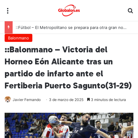
Menú
B
::Fútbol – El Metropolitano se prepara para otra gran noche de la Roja ante Inglaterra
Balonmano
::Balonmano – Victoria del
Horneo Eón Alicante tras un
partido de infarto ante el
Fertiberia Puerto Sagunto(31-29)
Javier Fernando
3 de marzo de 2025
3 minutos de lectura