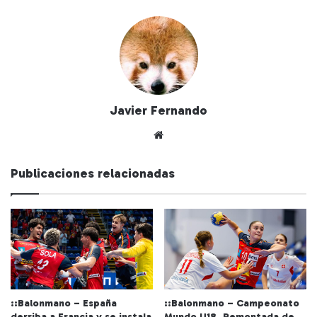
Javier Fernando
Siti
o
we
Publicaciones relacionadas
b
::Balonmano – España
::Balonmano – Campeonato
derriba a Francia y se instala
Mundo U18. Remontada de