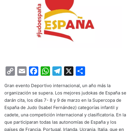
C
E
F
W
T
X
C
o
m
a
h
el
o
Gran evento Deportivo internacional, un año más la
p
ai
c
at
e
m
organización se supera. Los mejores judokas de España se
y
l
e
s
gr
p
darán cita, los días 7- 8 y 9 de marzo en la Supercopa de
Li
b
A
a
ar
España de Judo (Isabel Fernández) categorías infantil y
cadete, una competición internacional y clasificatoria. En la
n
o
p
m
tir
que participaran todas las autonomías de España y los
k
o
p
países de Francia, Portugal, Irlanda, Ucrania, Italia, que en