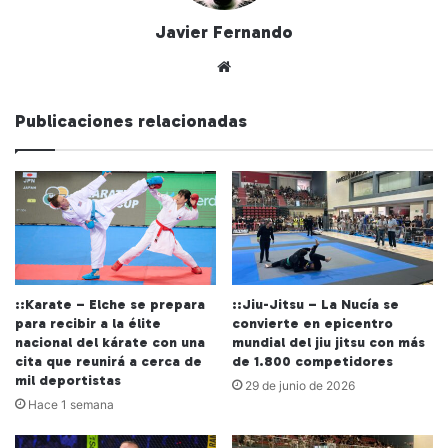
Javier Fernando
Siti
o
we
Publicaciones relacionadas
b
::Karate – Elche se prepara
::Jiu-Jitsu – La Nucía se
para recibir a la élite
convierte en epicentro
nacional del kárate con una
mundial del jiu jitsu con más
cita que reunirá a cerca de
de 1.800 competidores
mil deportistas
29 de junio de 2026
Hace 1 semana