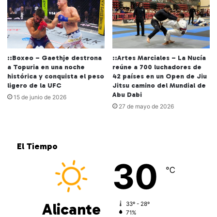
::Boxeo – Gaethje destrona
::Artes Marciales – La Nucía
a Topuria en una noche
reúne a 700 luchadores de
histórica y conquista el peso
42 países en un Open de Jiu
ligero de la UFC
Jitsu camino del Mundial de
Abu Dabi
15 de junio de 2026
27 de mayo de 2026
El Tiempo
30
℃
Alicante
33º - 28º
71%