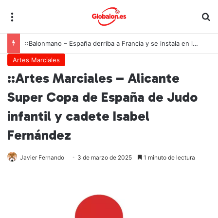
Menú
B
::Balonmano – España derriba a Francia y se instala en las semifinales del Europeo juvenil
Artes Marciales
::Artes Marciales – Alicante
Super Copa de España de Judo
infantil y cadete Isabel
Fernández
Javier Fernando
3 de marzo de 2025
1 minuto de lectura