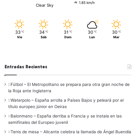
1.85 km/h
Clear Sky
33
34
31
30
30
℃
℃
℃
℃
℃
Vie
Sáb
Dom
Lun
Mar
Entradas Recientes
::Fútbol – El Metropolitano se prepara para otra gran noche de
la Roja ante Inglaterra
::Waterpolo – España arrolla a Países Bajos y peleará por el
título europeo júnior en Oeiras
::Balonmano – España derriba a Francia y se instala en las
semifinales del Europeo juvenil
::Tenis de mesa – Alicante celebra la llamada de Ángel Buendía