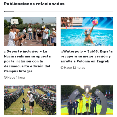
we
Publicaciones relacionadas
b
::Deporte inclusivo – La
::Waterpolo – Sub16. España
Nucía reafirma su apuesta
recupera su mejor versión y
por la inclusión con la
arrolla a Polonia en Zagreb
decimocuarta edición del
Hace 12 horas
Campus Integra
Hace 1 hora