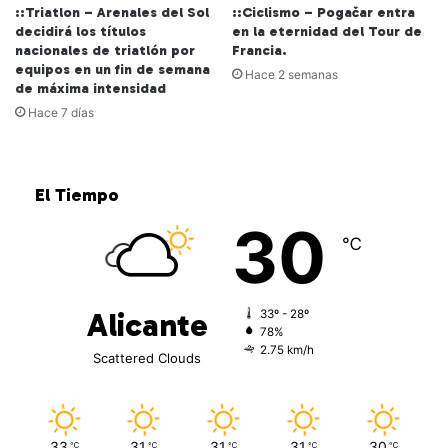
::Triatlon – Arenales del Sol
::Ciclismo – Pogačar entra
decidirá los títulos
en la eternidad del Tour de
nacionales de triatlón por
Francia.
equipos en un fin de semana
Hace 2 semanas
de máxima intensidad
Hace 7 días
El Tiempo
30
℃
Alicante
33º - 28º
78%
2.75 km/h
Scattered Clouds
33
31
31
31
30
℃
℃
℃
℃
℃