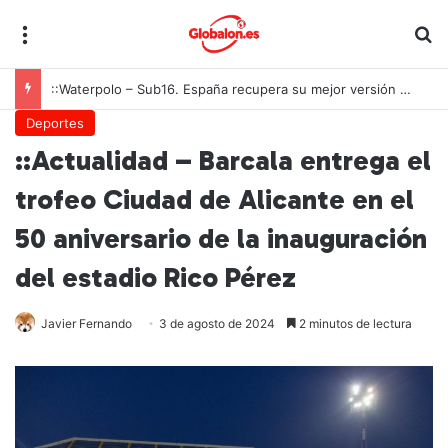
Menú
B
::Waterpolo – Sub16. España recupera su mejor versión y arrolla a Polonia en Zagreb
Deportes
::Actualidad – Barcala entrega el
trofeo Ciudad de Alicante en el
50 aniversario de la inauguración
del estadio Rico Pérez
Javier Fernando
3 de agosto de 2024
2 minutos de lectura