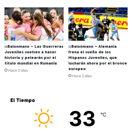
::Balonmano – Las Guerreras
::Balonmano – Alemania
Juveniles vuelven a hacer
frena el sueño de los
historia y pelearán por el
Hispanos Juveniles, que
título mundial en Rumanía
lucharán ahora por el bronce
europeo
Hace 2 días
Hace 2 días
El Tiempo
33
℃