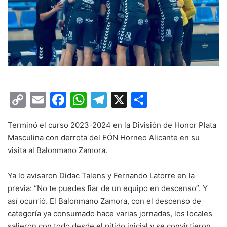
C
E
F
W
T
X
C
o
m
a
h
el
o
Terminó el curso 2023-2024 en la División de Honor Plata
p
ai
c
at
e
m
Masculina con derrota del EÓN Horneo Alicante en su
y
l
e
s
gr
p
visita al Balonmano Zamora.
Li
b
A
a
ar
Ya lo avisaron Didac Talens y Fernando Latorre en la
n
o
p
m
tir
previa: “No te puedes fiar de un equipo en descenso”. Y
k
o
p
así ocurrió. El Balonmano Zamora, con el descenso de
k
categoría ya consumado hace varias jornadas, los locales
salieron con todo desde el pitido inicial y se convirtieron