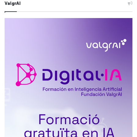
ValgrAI