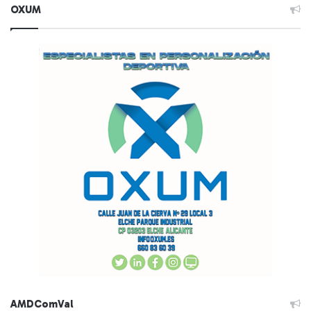
OXUM
AMDComVal