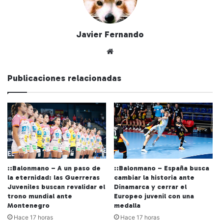
Javier Fernando
Siti
o
we
Publicaciones relacionadas
b
::Balonmano – A un paso de
::Balonmano – España busca
la eternidad: las Guerreras
cambiar la historia ante
Juveniles buscan revalidar el
Dinamarca y cerrar el
trono mundial ante
Europeo juvenil con una
Montenegro
medalla
Hace 17 horas
Hace 17 horas