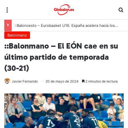
Menú
B
::Baloncesto – Eurobasket U16. España acelera hacia los octavos tras una exhibición colectiva ante Georgia
Balonmano
::Balonmano – El EÓN cae en su
último partido de temporada
(30-21)
Javier Fernando
20 de mayo de 2024
2 minutos de lectura