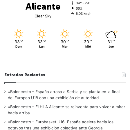
Alicante
34º - 29º
66%
5.03 km/h
Clear Sky
33
33
30
30
31
℃
℃
℃
℃
℃
Dom
Lun
Mar
Mié
Jue
Entradas Recientes
::Baloncesto – España arrasa a Serbia y se planta en la final
del Europeo U18 con una exhibición de autoridad
::Baloncesto – El HLA Alicante se reinventa para volver a mirar
hacia arriba
::Baloncesto – Eurobasket U16. España acelera hacia los
octavos tras una exhibición colectiva ante Georgia