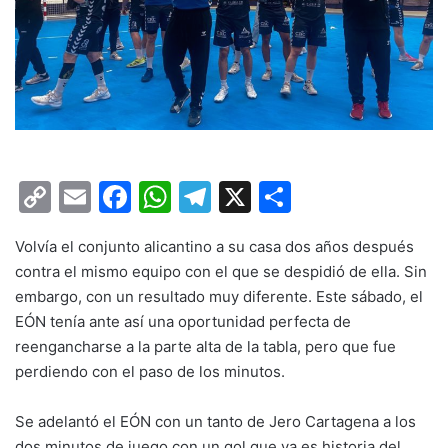
C
E
F
W
T
X
C
o
m
a
h
el
o
Volvía el conjunto alicantino a su casa dos años después
p
ai
c
at
e
m
contra el mismo equipo con el que se despidió de ella. Sin
y
l
e
s
gr
p
embargo, con un resultado muy diferente. Este sábado, el
Li
b
A
a
ar
EÓN tenía ante así una oportunidad perfecta de
reengancharse a la parte alta de la tabla, pero que fue
n
o
p
m
tir
perdiendo con el paso de los minutos.
k
o
p
k
Se adelantó el EÓN con un tanto de Jero Cartagena a los
dos minutos de juego con un gol que ya es historia del