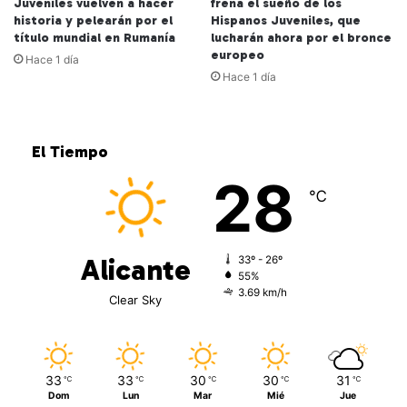
Juveniles vuelven a hacer
frena el sueño de los
historia y pelearán por el
Hispanos Juveniles, que
título mundial en Rumanía
lucharán ahora por el bronce
europeo
Hace 1 día
Hace 1 día
El Tiempo
28
℃
Alicante
33º - 26º
55%
3.69 km/h
Clear Sky
33
33
30
30
31
℃
℃
℃
℃
℃
Dom
Lun
Mar
Mié
Jue