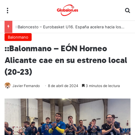
Menú
B
::Baloncesto – Eurobasket U16. España acelera hacia los octavos tras una exhibición colectiva ante Georgia
Balonmano
::Balonmano – EÓN Horneo
Alicante cae en su estreno local
(20-23)
Javier Fernando
8 de abril de 2024
3 minutos de lectura