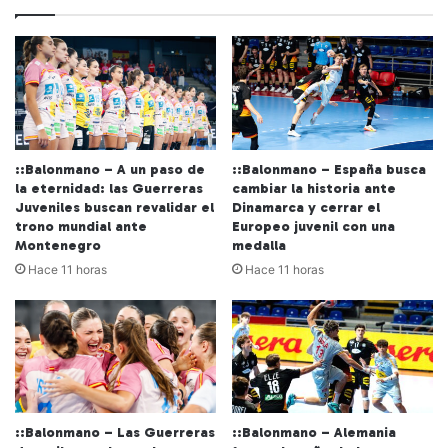
b
::Balonmano – A un paso de
::Balonmano – España busca
la eternidad: las Guerreras
cambiar la historia ante
Juveniles buscan revalidar el
Dinamarca y cerrar el
trono mundial ante
Europeo juvenil con una
Montenegro
medalla
Hace 11 horas
Hace 11 horas
::Balonmano – Las Guerreras
::Balonmano – Alemania