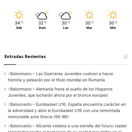
34
32
30
30
30
℃
℃
℃
℃
℃
Sáb
Dom
Lun
Mar
Mié
Entradas Recientes
::Balonmano – Las Guerreras Juveniles vuelven a hacer
historia y pelearán por el título mundial en Rumanía
::Balonmano – Alemania frena el sueño de los Hispanos
Juveniles, que lucharán ahora por el bronce europeo
::Baloncesto – Eurobasket U16. España encuentra carácter en
la adversidad y abre el Eurobasket U16 con una remontada
memorable ante Grecia (96-86)
::Baloncesto – Alicante celebra a una estrella del futuro: Isabel
Hernández recibe el homenaje de su ciudad tras brillar en el