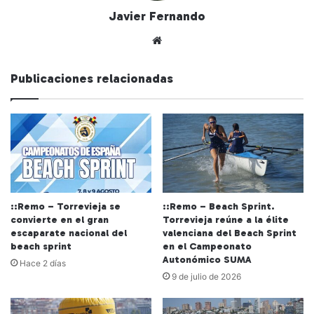
Javier Fernando
Siti
o
we
Publicaciones relacionadas
b
::Remo – Torrevieja se
::Remo – Beach Sprint.
convierte en el gran
Torrevieja reúne a la élite
escaparate nacional del
valenciana del Beach Sprint
beach sprint
en el Campeonato
Autonómico SUMA
Hace 2 días
9 de julio de 2026