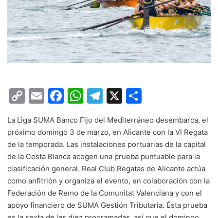
C
E
F
W
T
X
C
o
m
a
h
el
o
La Liga SUMA Banco Fijo del Mediterráneo desembarca, el
p
ai
c
at
e
m
próximo domingo 3 de marzo, en Alicante con la VI Regata
y
l
e
s
gr
p
de la temporada. Las instalaciones portuarias de la capital
Li
b
A
a
ar
de la Costa Blanca acogen una prueba puntuable para la
clasificación general. Real Club Regatas de Alicante actúa
n
o
p
m
tir
como anfitrión y organiza el evento, en colaboración con la
k
o
p
Federación de Remo de la Comunitat Valenciana y con el
k
apoyo financiero de SUMA Gestión Tributaria. Ésta prueba
es la sexta de las diez programadas, así que el domingo