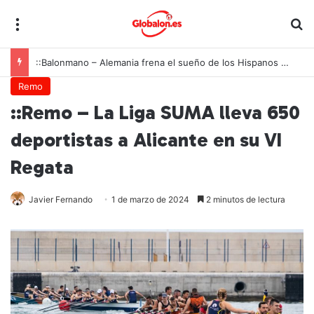
Menú
B
::Balonmano – Alemania frena el sueño de los Hispanos Juveniles, que lucharán ahora por el bronce europeo
Remo
::Remo – La Liga SUMA lleva 650
deportistas a Alicante en su VI
Regata
Javier Fernando
1 de marzo de 2024
2 minutos de lectura