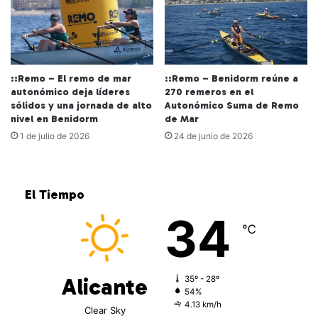
::Remo – El remo de mar
::Remo – Benidorm reúne a
autonómico deja líderes
270 remeros en el
sólidos y una jornada de alto
Autonómico Suma de Remo
nivel en Benidorm
de Mar
1 de julio de 2026
24 de junio de 2026
El Tiempo
34
℃
Alicante
35º - 28º
54%
4.13 km/h
Clear Sky