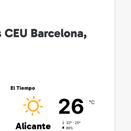
s CEU Barcelona,
El Tiempo
26
℃
Alicante
32º - 25º
86%