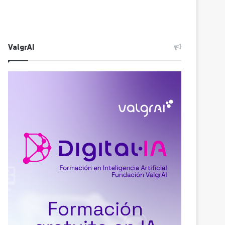
ValgrAI