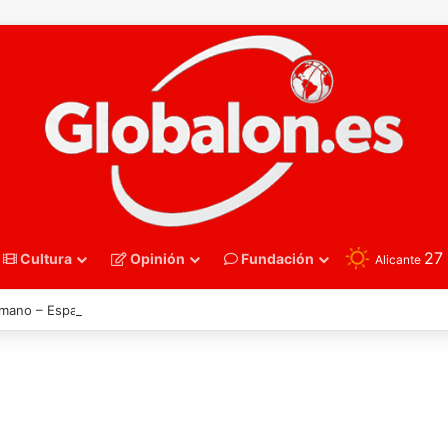
27
Cultura
Opinión
Fundación
Alicante
mano – España derriba a Francia y se instala en las semifinales del Euro