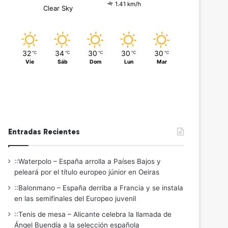
1.41 km/h
Clear Sky
32
34
30
30
30
℃
℃
℃
℃
℃
Vie
Sáb
Dom
Lun
Mar
Entradas Recientes
::Waterpolo – España arrolla a Países Bajos y
peleará por el título europeo júnior en Oeiras
::Balonmano – España derriba a Francia y se instala
en las semifinales del Europeo juvenil
::Tenis de mesa – Alicante celebra la llamada de
Ángel Buendía a la selección española