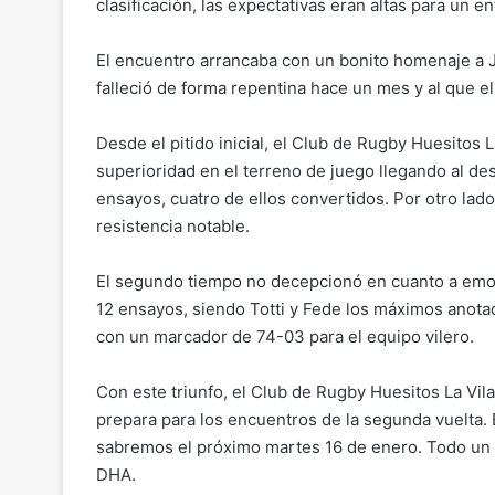
y
l
e
s
gr
p
clasificación, las expectativas eran altas para un 
Li
b
A
a
ar
El encuentro arrancaba con un bonito homenaje a 
n
o
p
m
tir
falleció de forma repentina hace un mes y al que el
k
o
p
k
Desde el pitido inicial, el Club de Rugby Huesitos L
superioridad en el terreno de juego llegando al d
ensayos, cuatro de ellos convertidos. Por otro lad
resistencia notable.
El segundo tiempo no decepcionó en cuanto a emoci
12 ensayos, siendo Totti y Fede los máximos anotad
con un marcador de 74-03 para el equipo vilero.
Con este triunfo, el Club de Rugby Huesitos La Vila 
prepara para los encuentros de la segunda vuelta. 
sabremos el próximo martes 16 de enero. Todo un r
DHA.