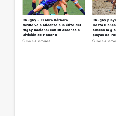
::Rugby – El Akra Bárbara
::Rugby play
devuelve a Alicante a la élite del
Costa Blanca
rugby nacional con su ascenso a
buscan la glo
División de Honor B
playas de Po
Hace 4 semanas
Hace 4 sema