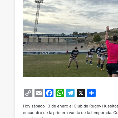
C
E
F
W
T
X
C
o
m
a
h
el
o
Hoy sábado 13 de enero el Club de Rugby Huesitos 
p
ai
c
at
e
m
encuentro de la primera vuelta de la temporada. Co