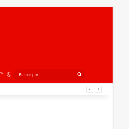
℃
Switch skin
Buscar
por
peo juvenil