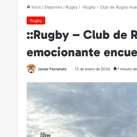
Inicio
/
Deportes
/
Rugby
/
::Rugby – Club de Rugby Hue
Rugby
::Rugby – Club de 
emocionante encue
Javier Fernando
13 de enero de 2024
1 minuto de