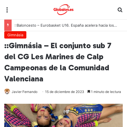
Menú
B
::Baloncesto – Eurobasket U16. España acelera hacia los octavos tras una exhibición colectiva ante Georgia
Gimnásia
::Gimnásia – El conjunto sub 7
del CG Les Marines de Calp
Campeonas de la Comunidad
Valenciana
Javier Fernando
15 de diciembre de 2023
1 minuto de lectura