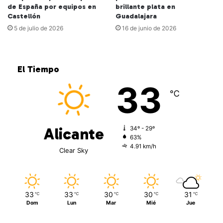
de España por equipos en
brillante plata en
Castellón
Guadalajara
5 de julio de 2026
16 de junio de 2026
El Tiempo
33
℃
Alicante
34º - 29º
63%
4.91 km/h
Clear Sky
33
33
30
30
31
℃
℃
℃
℃
℃
Dom
Lun
Mar
Mié
Jue