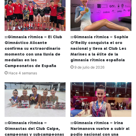
::Gimnasia rítmica – El Club
::Gimnasia rítmica – Sophie
Gimnástico Alicante
O’Reilly conquista el oro
confirma su extraordinario
nacional y lleva al Club Les
momento con una lluvia de
Marines a la élite de la
medallas en los
gimnasia rítmica española
Campeonatos de España
9 de julio de 2026
Hace 4 semanas
::Gimnasia rítmica –
::Gimnasia ritmica – Irina
Gimnastas del Club Calpe,
Narimanova vuelve a subir al
campeonas y subcampeonas
podio nacional con una