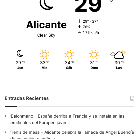
29
Alicante
29º - 27º
78%
1.76 km/h
Clear Sky
29
33
34
31
30
℃
℃
℃
℃
℃
Jue
Vie
Sáb
Dom
Lun
Entradas Recientes
::Balonmano – España derriba a Francia y se instala en las
semifinales del Europeo juvenil
::Tenis de mesa – Alicante celebra la llamada de Ángel Buendía
a la selección española