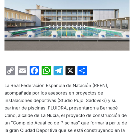
C
E
F
W
T
X
C
o
m
a
h
el
o
La Real Federación Española de Natación (RFEN),
p
ai
c
at
e
m
acompañada por los asesores en proyectos de
y
l
e
s
gr
p
instalaciones deportivas (Studio Pujol Sadovski) y su
Li
b
A
a
ar
partner de piscinas, FLUIDRA, presentaron a Bernabé
Cano, alcalde de La Nucía, el proyecto de construcción de
n
o
p
m
tir
un “Complejo Acuático de Piscinas” que formaría parte de
k
o
p
la gran Ciudad Deportiva que se está construyendo en la