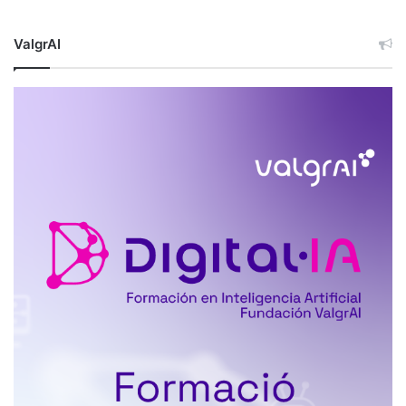
ValgrAI