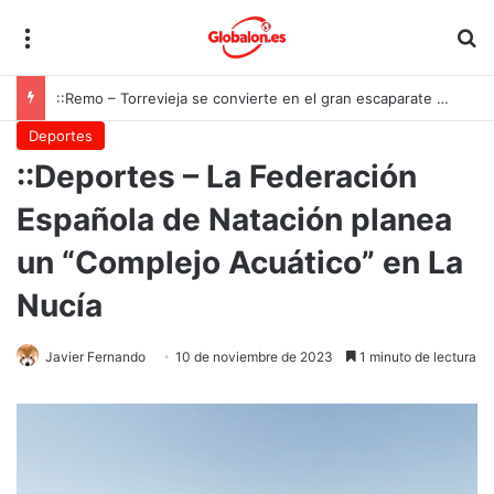
Menú
B
::Remo – Torrevieja se convierte en el gran escaparate nacional del beach sprint
Deportes
::Deportes – La Federación
Española de Natación planea
un “Complejo Acuático” en La
Nucía
Javier Fernando
10 de noviembre de 2023
1 minuto de lectura