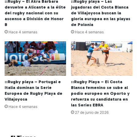
::Rugby – El Akra Bárbara
::Rugby playa – Las
devuelve a Alicante a la élite
jugadoras del Costa Blanca
del rugby nacional con su
de Villajoyosa buscan la
ascenso a División de Honor
gloria europea en las playas
B
de Polonia
Hace 4 semanas
Hace 4 semanas
::Rugby playa – Portugal e
::Rugby Playa – El Costa
Italia dominan la Serie
Blanca femenino se sube al
Europea de Rugby Playa de
podio europeo en Oporto y
Villajoyosa
refuerza su candidatura en
las Series EBRA
Hace 4 semanas
27 de junio de 2026