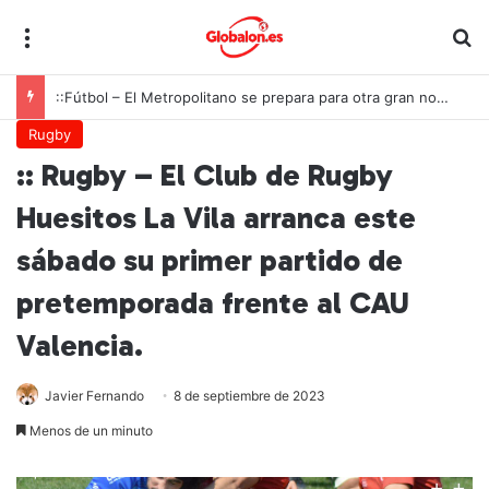
Menú
B
::Fútbol – El Metropolitano se prepara para otra gran noche de la Roja ante Inglaterra
Rugby
:: Rugby – El Club de Rugby
Huesitos La Vila arranca este
sábado su primer partido de
pretemporada frente al CAU
Valencia.
Javier Fernando
8 de septiembre de 2023
Menos de un minuto