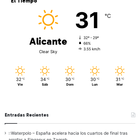
El Tiempo
31
℃
Alicante
32º - 29º
66%
3.55 km/h
Clear Sky
32
34
30
30
31
℃
℃
℃
℃
℃
Vie
Sáb
Dom
Lun
Mar
Entradas Recientes
::Waterpolo – España acelera hacia los cuartos de final tras
arrollar a Singapur en Zagreb