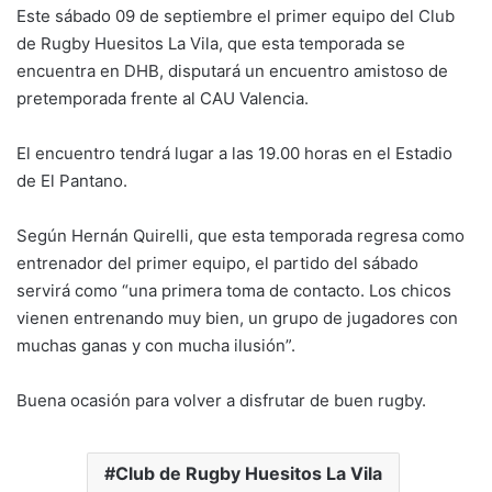
n
o
p
m
tir
Este sábado 09 de septiembre el primer equipo del Club
k
o
p
de Rugby Huesitos La Vila, que esta temporada se
k
encuentra en DHB, disputará un encuentro amistoso de
pretemporada frente al CAU Valencia.
El encuentro tendrá lugar a las 19.00 horas en el Estadio
de El Pantano.
Según Hernán Quirelli, que esta temporada regresa como
entrenador del primer equipo, el partido del sábado
servirá como “una primera toma de contacto. Los chicos
vienen entrenando muy bien, un grupo de jugadores con
muchas ganas y con mucha ilusión”.
Buena ocasión para volver a disfrutar de buen rugby.
Club de Rugby Huesitos La Vila