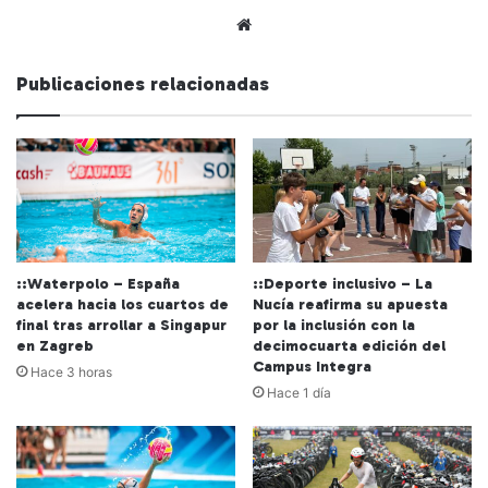
Siti
o
we
Publicaciones relacionadas
b
::Waterpolo – España
::Deporte inclusivo – La
acelera hacia los cuartos de
Nucía reafirma su apuesta
final tras arrollar a Singapur
por la inclusión con la
en Zagreb
decimocuarta edición del
Campus Integra
Hace 3 horas
Hace 1 día