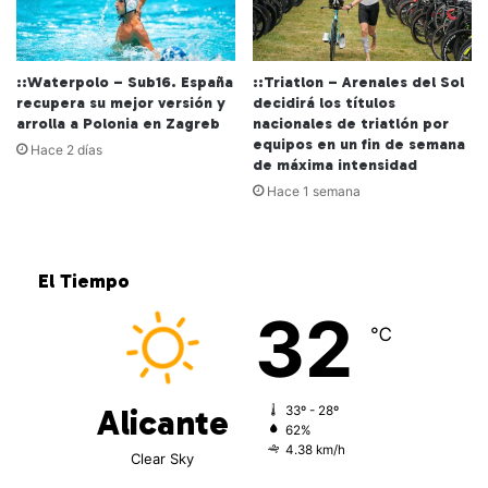
::Waterpolo – Sub16. España
::Triatlon – Arenales del Sol
recupera su mejor versión y
decidirá los títulos
arrolla a Polonia en Zagreb
nacionales de triatlón por
equipos en un fin de semana
Hace 2 días
de máxima intensidad
Hace 1 semana
El Tiempo
32
℃
Alicante
33º - 28º
62%
4.38 km/h
Clear Sky