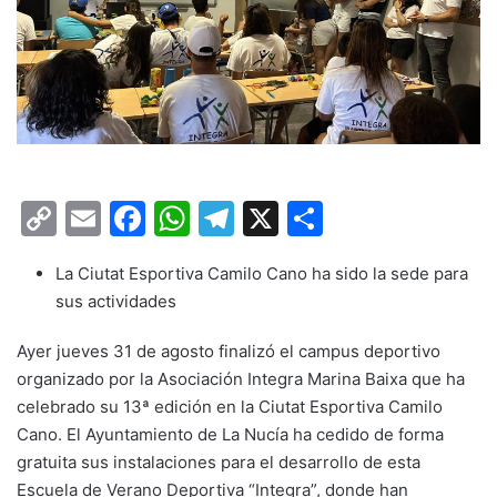
C
E
F
W
T
X
C
o
m
a
h
el
o
La Ciutat Esportiva Camilo Cano ha sido la sede para
p
ai
c
at
e
m
sus actividades
y
l
e
s
gr
p
Li
b
A
a
ar
Ayer jueves 31 de agosto finalizó el campus deportivo
organizado por la Asociación Integra Marina Baixa que ha
n
o
p
m
tir
celebrado su 13ª edición en la Ciutat Esportiva Camilo
k
o
p
Cano. El Ayuntamiento de La Nucía ha cedido de forma
k
gratuita sus instalaciones para el desarrollo de esta
Escuela de Verano Deportiva “Integra”, donde han