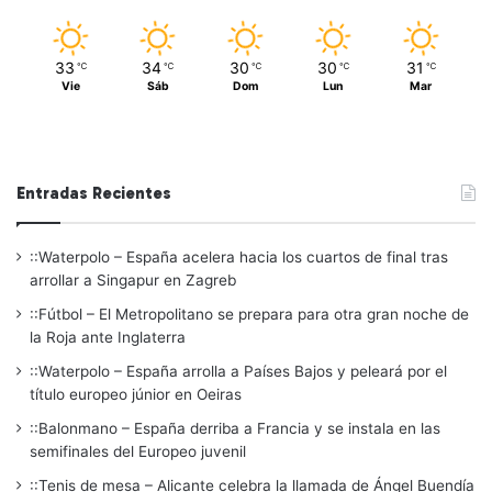
33
34
30
30
31
℃
℃
℃
℃
℃
Vie
Sáb
Dom
Lun
Mar
Entradas Recientes
::Waterpolo – España acelera hacia los cuartos de final tras
arrollar a Singapur en Zagreb
::Fútbol – El Metropolitano se prepara para otra gran noche de
la Roja ante Inglaterra
::Waterpolo – España arrolla a Países Bajos y peleará por el
título europeo júnior en Oeiras
::Balonmano – España derriba a Francia y se instala en las
semifinales del Europeo juvenil
::Tenis de mesa – Alicante celebra la llamada de Ángel Buendía