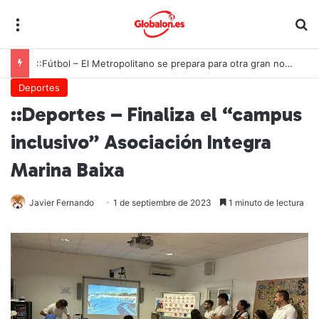
Menú
B
::Fútbol – El Metropolitano se prepara para otra gran noche de la Roja ante Inglaterra
Deportes
::Deportes – Finaliza el “campus
inclusivo” Asociación Integra
Marina Baixa
Javier Fernando
1 de septiembre de 2023
1 minuto de lectura