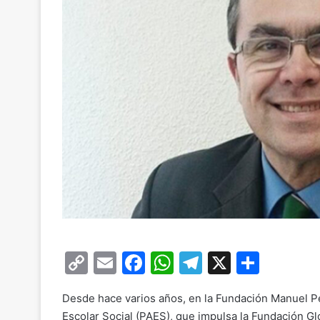
C
E
F
W
T
X
C
o
m
a
h
el
o
Desde hace varios años, en la Fundación Manuel 
p
ai
c
at
e
m
Escolar Social (PAES), que impulsa la Fundación Gl