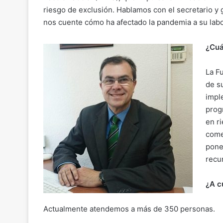
y
l
e
s
gr
p
riesgo de exclusión. Hablamos con el secretario y 
Li
b
A
a
ar
nos cuente cómo ha afectado la pandemia a su labo
n
o
p
m
tir
¿Cuá
k
o
p
k
La F
de s
impl
prog
en r
come
pone
recu
¿A c
Actualmente atendemos a más de 350 personas.