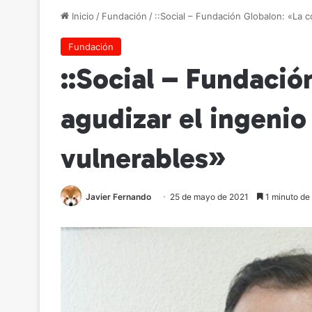
Inicio
/
Fundación
/
::Social – Fundación Globalon: «La 
Fundación
::Social – Fundació
agudizar el ingenio
vulnerables»
Javier Fernando
25 de mayo de 2021
1 minuto de 