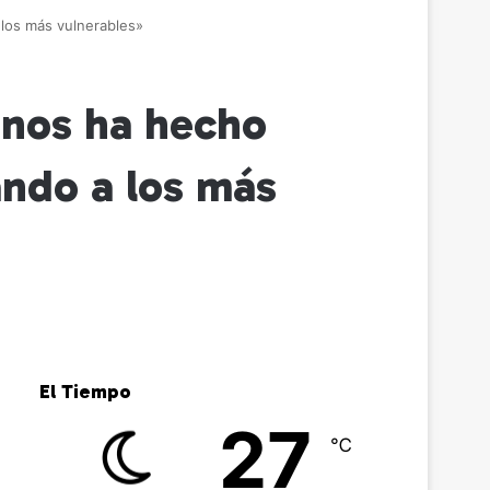
 los más vulnerables»
 nos ha hecho
ando a los más
El Tiempo
27
℃