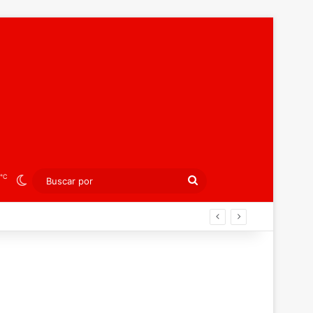
℃
Switch skin
Buscar
por
án ahora por el bronce europeo